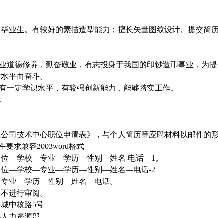
毕业生。有较好的素描造型能力；擅长矢量图纹设计。提交简
业道德修养，勤奋敬业，有志投身于我国的印钞造币事业，为提
术水平而奋斗。
有一定学识水平，有较强创新能力，能够踏实工作。
。
司技术中心职位申请表》，与个人简历等应聘材料以邮件的
文件要求兼容2003word格式
—学校—专业—学历—性别—姓名-电话—1。
—学校—专业—学历—性别—姓名—电话-2
专业—学历—性别—姓名—电话。
不进行审阅。
城中核路5号
人力资源部