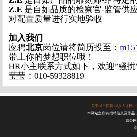
Z.E
是自如品质的检察官
-
监管供
对配置质量进行实地验收
加入我们
应聘
北京
岗位请将简历投至：
m15
带上你的梦想职位哦！
HR小主联系方式如下，欢迎
”
骚扰
莹莹：
010-59328819
关于城市招聘·城乡人才网
|
本网站之所有招聘信息及作品
京公网安
京