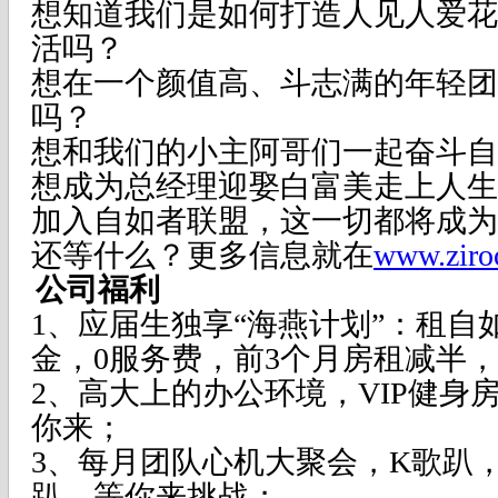
想知道我们是如何打造人见人爱花
活吗？
想在一个颜值高、斗志满的年轻团
吗？
想和我们的小主阿哥们一起奋斗自
想成为总经理迎娶白富美走上人生
加入自如者联盟，这一切都将成为
还等什么？更多信息就在
www.zir
公司福利
1、应届生独享
“
海燕计划
”
：租自
金，
0
服务费，前
3
个月房租减半，
2、高大上的办公环境，
VIP
健身
你来；
3、每月团队心机大聚会，
K
歌趴
趴，等你来挑战；