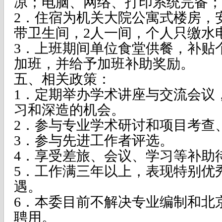
凉；电脑、网络、打印系统完备；
2
．住宿为机关大院公寓式楼房，
带卫生间，
2
人一间，个人只缴水
3
．上班期间单位食堂供餐，补贴
加班，并给予加班补助奖励。
五、相关政策：
1
．定期举办学术讲座与交流会议
习和深造的机会。
2
．参与专业学术研讨和项目考查
3
．参与先进工作者评选。
4
．享受差旅、会议、学习等补助
5
．工作满三年以上，表现特别优
遇。
6
．本委目前不解决专业编制和北
聘用。