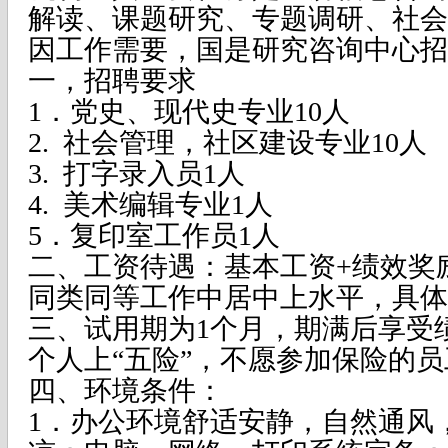
解读、课题研究、专题调研、社会
因工作需要，国是研究咨询中心招
一，招聘要求
1．
党史、现代史专业
10
人
2.
社会管理，社区建设专业
10
人
3.
打字录入员
1
人
4.
美术编辑专业
1
人
5
．复印室工作员
1
人
二、工资待遇：基本工资
+
绩效奖
同类同等工作中居中上水平，具体
三、试用期为
1
个月，期满后享受
个人上“五险”，不愿参加保险的
四、环境条件：
1
．办公环境舒适安静，自然通风