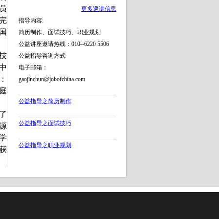
雇员
更多巡讲信息
完
指导内容:
国
简历制作、面试技巧、职业规划
公益讲座邀请热线：010--6220 5506
技
公益指导咨询方式
中
电子邮箱：
：
gaojinchun@jobofchina.com
庭
公益指导之简历制作
。
了
公益指导之面试技巧
源
大学
公益指导之职业规划
获