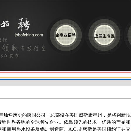
140年灿烂历史的跨国公司，总部设在美国威斯康星州，是将创新技
行销世界各地的全球领先企业。依靠领先的技术、优质的产品和
和商用热水设备及锅炉制造商。A.O.史密斯是美国纽约证券交