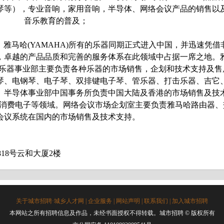
琴等），专业音响，家用音响，半导体、网络会议产品的销售以
音乐教育的普及；
，雅马哈
(YAMAHA)所有的乐器同期正式进入中国，并迅速凭借
，卓越的产品品质和完善的服务体系在此领域中占据一席之地。
司乐器事业部主要负责各种乐器的市场销售，企划和技术支持及售
琴、电钢琴、电子琴、双排键电子琴、管乐器、打击乐器、吉它
。半导体事业部中国事务所负责中国大陆及香港的市场销售及技
子,消费电子等领域。网络会议市场企划室主要负责雅马哈路由器、
会议系统在国内的市场销售及技术支持。
18号云和大厦2楼
关于城市招聘·城乡人才网
|
企业服务
|
网站声明
|
联系我们
|
加入城市招聘
本网站之所有招聘信息及作品，未经书面授权不得转载。
城市招聘
© 版权所有