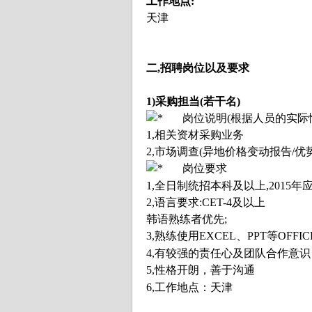
工作地点:
天津
二,招聘岗位以及要求
1)采购担当(若干名)
岗位说明(根据人员的实际
1,相关资材采购业务
2,市场调查(异地价格变动报告/
岗位要求
1,
全日制统招本科及以上,2015年
2,语言要求:CET-4及以上
韩语熟练者优先
;
3,熟练使用EXCEL、PPT等OFFI
4,
有较强的责任心及团队合作意识
5,
性格开朗，善于沟通
6,
工作地点：天津